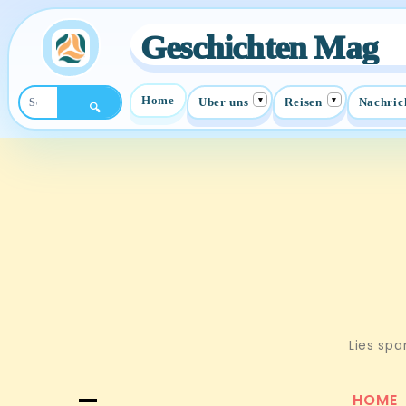
Geschichten Mag
Home
▾
▾
Uber uns
Reisen
Nachric
🔍
Skip
to
content
Lies spa
HOME