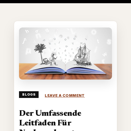
ON
BLOGS
LEAVE A COMMENT
DER
UMFASSENDE
LEITFADEN
Der Umfassende
FÜR
NACHWUCHSAUTORE
Leitfaden Für