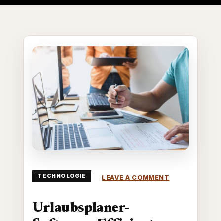
ON
TECHNOLOGIE
LEAVE A COMMENT
URLAUBSPLAN
SOFTWARE:
EFFIZIENTE
Urlaubsplaner-
PLANUNG
FÜR