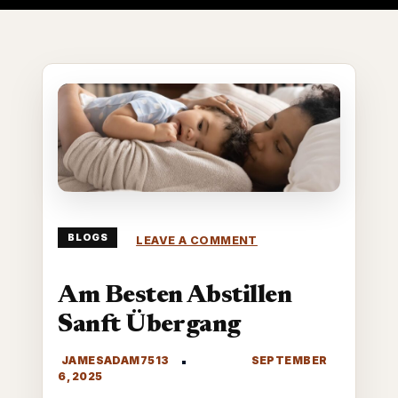
ON
BLOGS
LEAVE A COMMENT
AM
BESTEN
ABSTILLEN
Am Besten Abstillen
SANFT
ÜBERGANG
Sanft Übergang